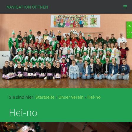
NAVIGATION ÖFFNEN
Sie sind hier:
Startseite
»
Unser Verein
»
Hei-no
Hei-no